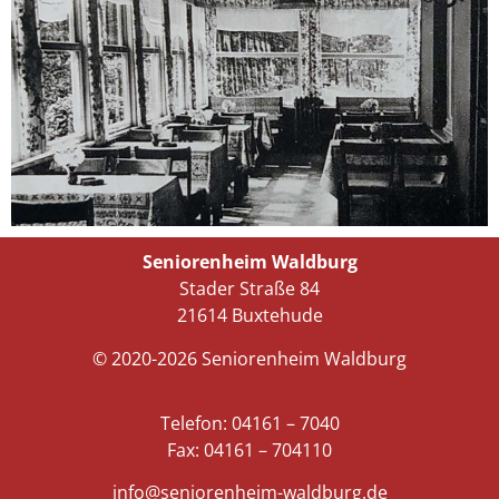
Seniorenheim Waldburg
Stader Straße 84
21614 Buxtehude
© 2020-2026 Seniorenheim Waldburg
Telefon: 04161 – 7040
Fax: 04161 – 704110
info@seniorenheim-waldburg.de